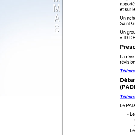
apporté
et sur l
Un acha
Saint G
Un grou
«
ID D
Presc
La révi
révi
si
on
Télécha
Débat
(PAD
Téléch
Le PADD
Le
-
Le
-