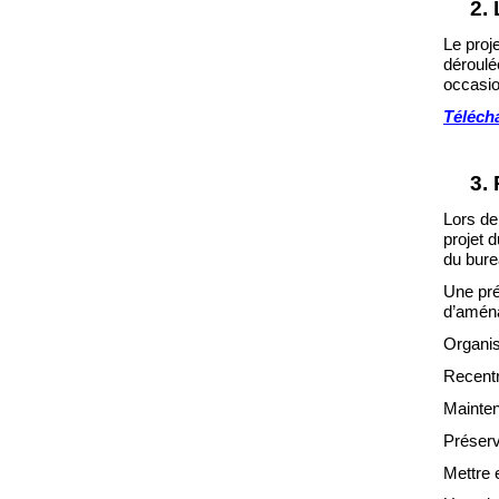
2.
Le proj
déroulé
occasio
Télécha
3.
Lors de
projet 
du
bure
Une pré
d’aména
Organis
Recent
Mainteni
Préserv
Mettre 