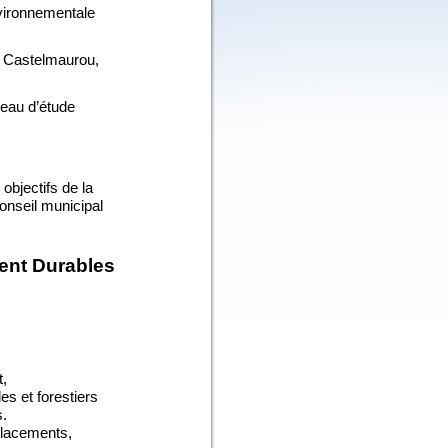
vironnementale
e Castelmaurou,
eau d’étu
de
objectifs de la
conseil municipal
ment Durables
t,
s et forestier
s
s.
éplacements,