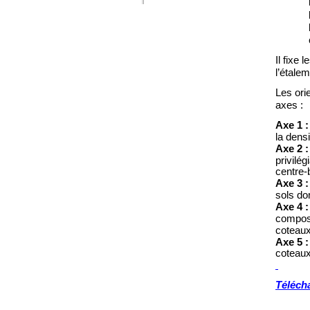
Il fixe
l’étalem
L
es ori
axes
:
Axe 1
:
la dens
Axe 2
privilé
centre
-
Axe 3
sols do
Axe 4
:
composé
coteau
Axe 5
:
coteaux
Téléch