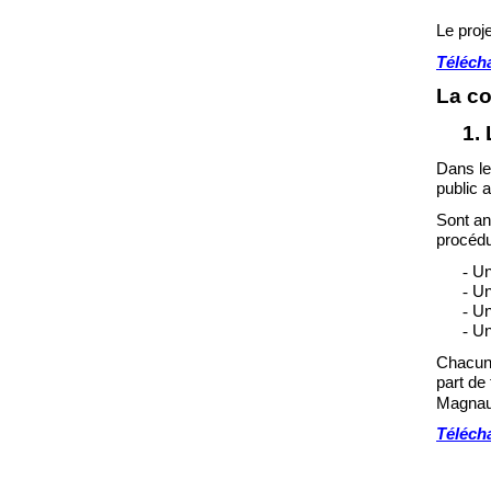
Le proj
Téléch
La co
1.
Dans le 
public 
Sont an
procédu
Un
-
Un
-
Un
-
Un
-
Cha
cun
part de
Magna
Télécha