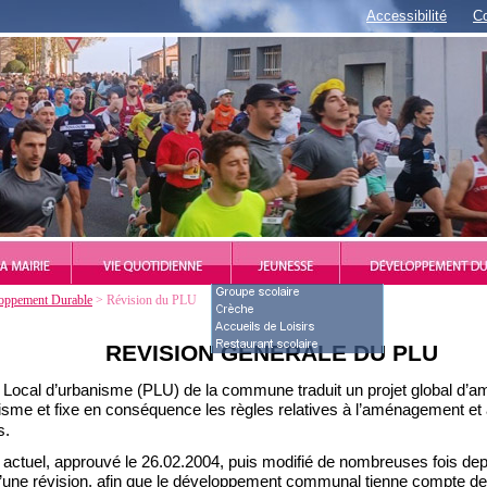
Accessibilité
Co
oppement Durable
> Révision du PLU
REVISION GENERALE DU PLU
 Local d’
urbanisme (PLU) de la commune traduit un projet global d’
isme et fixe en conséquence les règles relatives à l’aménagement et à 
s.
actuel, approuvé le 26.02.2004, pui
s modifié de nombreuses fois depu
 d’une révision, afin que le développement communal tienne compte d