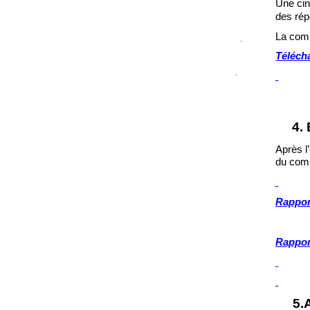
Une cin
des rép
La comm
Télécha
4.
Apr
ès l
’
du com
Rappo
C
AMM
Rappo
5.