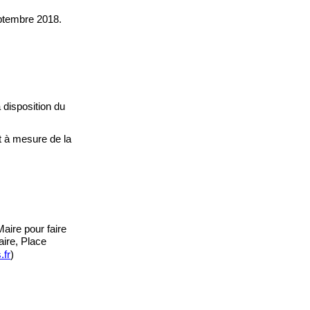
eptembre 2018.
a disposition du
et à mesur
e de la
Maire pour faire
aire, Place
.fr
)