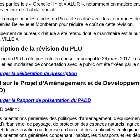
es par les lois «
Grenelle II
» et «
ALUR
», notamment en matière en
es enjeux de l’habitat
social.
t groupé pour les études du Plu a été réalisé avec les communes d
eniès Bellevue et Montberon pour réduire le coût de cette révision.
pement de bureaux d’étude a été retenu dont le mandataire est le bur
E VILLE
».
ription de la révision du PLU
sion du PLU a été prescrite en conseil municipal le 29 mars 2017. Les 
 et les modalités de concertation avec le public ont été fixées par le 
rger la délibération de prescription
 sur le Projet d’Aménagement et de Développe
D)
arger le Rapport de présentation du PADD
 définit
:
s orientations générales des politiques d’aménagement, d’équipemen
d’urbanisme, de paysage, de protection des espaces naturels, agricole
et de préservation ou de mise en bon état des continuités écologique
s orientations générales concernant l’habitat, les transports et les d