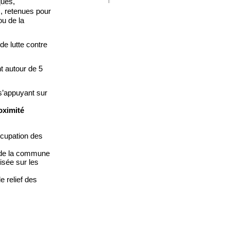
ques,
s, retenues pour
ou de la
 de lutte contre
nt autour de 5
s’appuyant
sur
oximité
ccupation
des
de la
commune
sée sur les
e relief des