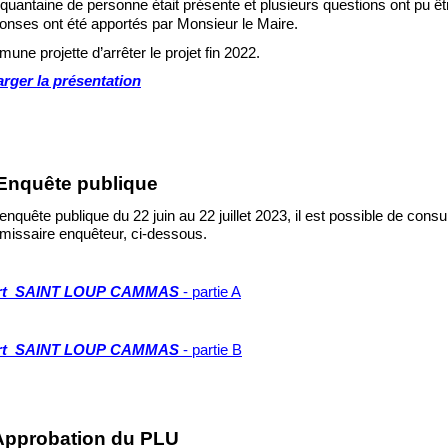
quantaine de personne était présente et plusieurs questions ont pu ê
onses ont été apportés par Monsieur le Maire.
une projette d’arrêter le projet
fin
202
2
.
rger la présentation
Enquête pu
blique
enquête publique
d
u 22 juin au 22
juillet
2023,
il est possible de c
onsul
miss
aire enqu
êteur
, ci
-
dessous.
rt SAINT LOUP CAMMAS
-
partie A
AS
-
partie A
_____
rt SAINT LOUP CAMMAS
-
partie
B
Approbation
du
PL
U