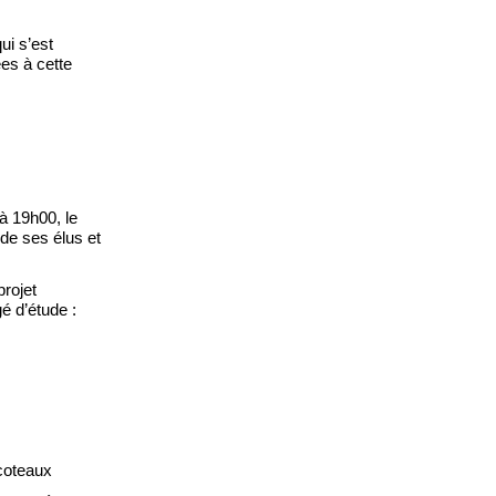
qui s’est
ées à cette
 à 19h00, le
 de ses élus et
projet
é d’étude
:
cotea
ux