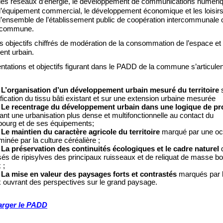
les réseaux d’énergie, le développemen
t
de communications numéri
l’équipement commercial, le
développement économique et les loisir
l’ensemble de l’établissement public de coopération intercommunale 
commune.
 les objectifs chiffrés de modération de la consommation de l’espace et
ent urbain.
entations et objectifs figurant dans le PADD de la commune s’articule
L’organisation d’un développement urbain mesuré du territoire
ification du tissu bâti existant et sur une extension urbaine mesur
ée
:
Le recentrage du développement urbain dans une logique de pr
giant une urbanisation plus dense et multifonctionnelle au contact du
bourg et de ses équipements;
:
Le maintien du caractère agricole du territoire
marqué p
ar une o
minée par la culture céréalière
;
La préservation des continuités écologiques et le cadre naturel
s de ripisylves des principaux ruisseaux et de reliquat de
masse boi
x
;
La
mise en valeur des paysages forts et contrastés
marqués par l
 ouvrant des perspectives sur le grand paysage.
arger le PADD