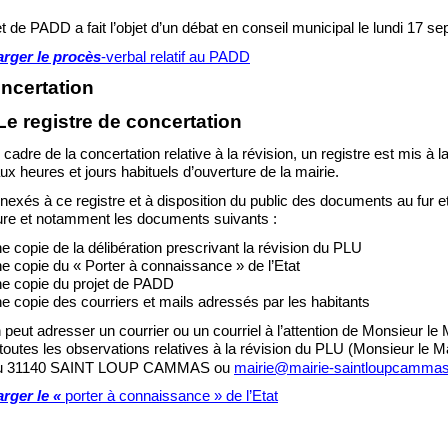
et
de PADD a fait l’objet d’un débat en conseil municipal le lundi 17 s
arger le procès
-
verbal relatif au PADD
ncertation
Le registre de co
ncertation
cadre de la concertation relative à la révision, un registre est mis à l
aux heures et jours habituels d’ouverture de la mairie.
nexés à ce registre et à disposition du public des documents au fur 
re et notamment les documents suivants
:
e copie de la délibération prescrivant la révision du PLU
e copie du «
Porter à connaissance
» de l’Etat
e copie du projet de PADD
e copie des courriers et mails adressés par les habitants
 peut adresser un courrier ou un courriel à l’attention de Monsieur le 
 toutes les observations relatives à la révision du PLU (Monsieur le M
u 31140 SAINT LOUP CAMMAS ou
mairie@mairie
-
saintloupcammas
rger le «
po
rter à connaissance
» de l’Etat