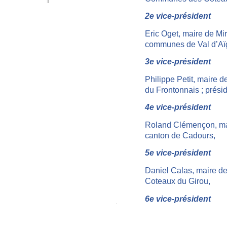
2e vice
-
président
Eric Oget
, maire de Mi
communes de Val d’Aï
3e vice
-
président
Philippe Petit, maire d
du Frontonnais ; pr
ési
4e vice
-
président
Roland Clémençon, ma
canton de Cadours
,
5e vice
-
président
Daniel Calas, maire 
Coteaux du Girou
,
6e vice
-
président