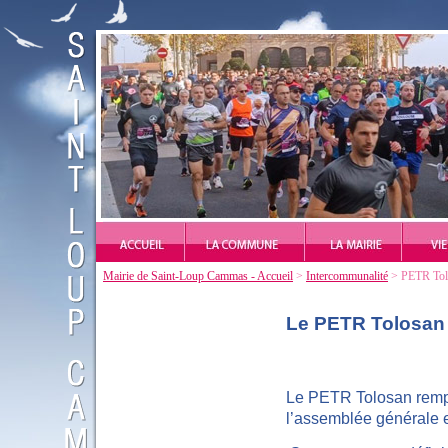
Mairie de Saint-Loup Cammas - Accueil
>
Intercommunalité
> PETR Tol
Le
PETR Tolosan
Le PETR Tolosan rempl
l’assemblée
générale e