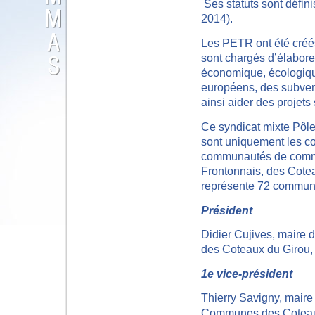
Ses statuts sont défin
2014).
Les PETR ont été créé
sont chargés d’élabore
économique, écologique
européens, des s
ubven
ainsi aider des projets 
Ce syndicat mixte Pôle 
sont uniquement les 
communautés de comm
Frontonnais, des Cot
représente 72 commune
Président
Didier Cujives
, maire 
des Coteaux du Girou
,
1e vice
-
président
Thierry Savigny, maire
Communes des Cotea