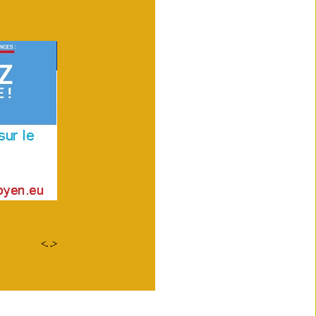
<.
.>