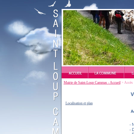
Mairie de Saint-Loup Cammas - Accueil
> Accès
V
Localisation et plan
A
-
-
D