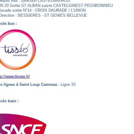
epuis
Albi
:
Direction
CASTELMAUROU
RN
20
Sortie
ST
ALBAN
suivre
CASTELGINEST
PECHBONNIEU
ocade
sortie
N°14
:
CROIX
DAURADE
/
L'UNION
Direction
:
BESSIERES
-
ST
GENIES
BELLEVUE
cès
bus
:
tp://www.tisseo.fr/
s
lignes
à
Saint
Loup
Cammas
-
Ligne
33
cès
train
: