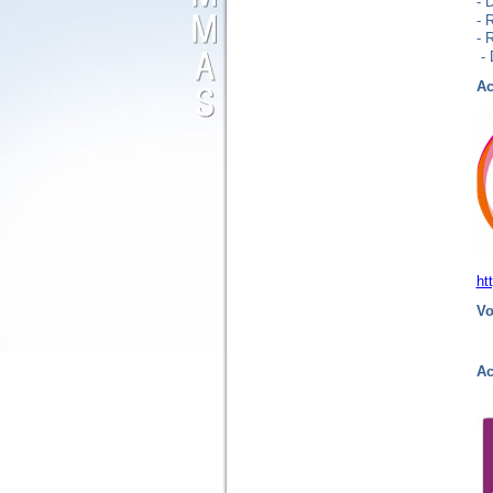
-
D
-
-
R
-
Ac
ht
Vo
Ac