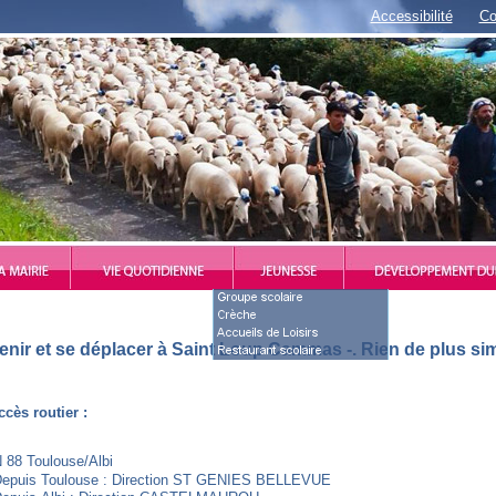
Accessibilité
Co
enir
et
se
déplacer
à
Saint
Loup
Cammas
-
.
Rien
de
plus
si
ccès
routier
:
N
88
Toulouse/Albi
epuis
Toulouse
:
Direction
ST
GENIES
BELLEVUE