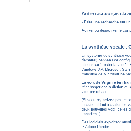
Autre raccourçis clavie
- Faire une
recherche
sur un 
Activer ou désactiver le c
ont
La synthèse vocale : 
Un système de synthèse vocale
démarrer, panneau de configu
cliquer sur "Tester la voix"
Windows XP, Microsoft Sam pa
française de Microsoft ne par
La voix de Virginie (en fra
télécharger car la diction et
voix par défaut.
(Si vous n'y arrivez pas, essa
Ensuite, il faut installer les
v
deux nouvelles voix, celles d
canadien. )
Des logiciels exploitent aussi
• Adobe Reader