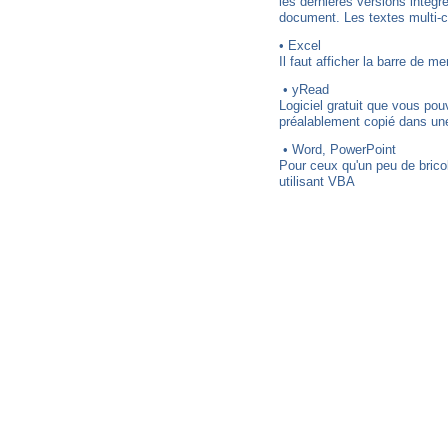
les dernières versions intègre
document. Les textes multi-co
• Excel
Il faut afficher la barre de m
• yRead
Logiciel gratuit que vous pou
préalablement copié dans une
• Word, PowerPoint
Pour ceux qu'un peu de brico
utilisant VBA